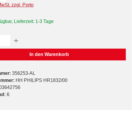
MwSt. zzgl. Porto
ügbar, Lieferzeit: 1-3 Tage
Anzahl: Gib den gewünschten Wert ein oder
In den Warenkorb
mmer:
356253-AL
ummer:
HH PHILIPS HR1832/00
03642756
nd:
6