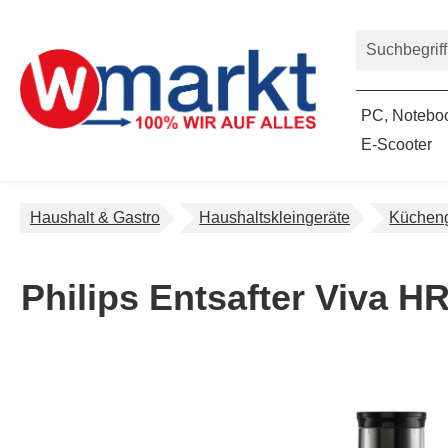
um Hauptinhalt springen
Zur Suche springen
PC, Noteboo
E-Scooter
Haushalt & Gastro
Haushaltskleingeräte
Kücheng
Philips Entsafter Viva 
Bildergalerie überspringen