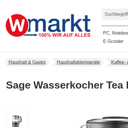
um Hauptinhalt springen
Zur Suche springen
PC, Noteboo
E-Scooter
Haushalt & Gastro
Haushaltskleingeräte
Kaffee-
Sage Wasserkocher Tea 
Bildergalerie überspringen