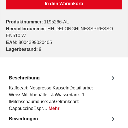
In den Warenkorb
Produktnummer:
1195266-AL
Herstellernummer:
HH DELONGHI NESSPRESSO
EN510.W
EAN:
8004399020405
Lagerbestand:
9
Beschreibung
Kaffeeart: Nespresso KapselnDetailfarbe:
WeissMilchbehälter: JaWassertank: 1
lMilchschaumdüse: JaGetränkeart:
CappuccinoEspr…
Mehr
Bewertungen