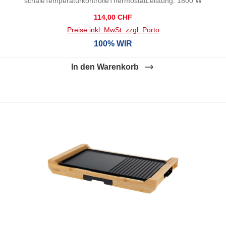
schaleTemperaturkontrolleThermostatLeistung: 1800 W
Regulärer Preis:
114,00 CHF
Preise inkl. MwSt. zzgl. Porto
100% WIR
In den Warenkorb