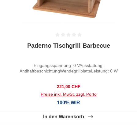
Durchschnittliche Bewertung von 0 von 5 Sternen
Paderno Tischgrill Barbecue
Eingangsspannung: 0 VAusstattung:
AntihaftbeschichtungWendegrillplatteLeistung: 0 W
Regulärer Preis:
221,00 CHF
Preise inkl. MwSt. zzgl. Porto
100% WIR
In den Warenkorb