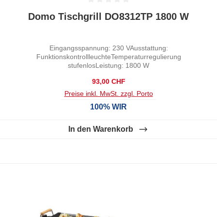
Durchschnittliche Bewertung von 0 von 5 Sternen
Domo Tischgrill DO8312TP 1800 W
Eingangsspannung: 230 VAusstattung:
FunktionskontrollleuchteTemperaturregulierung
stufenlosLeistung: 1800 W
Regulärer Preis:
93,00 CHF
Preise inkl. MwSt. zzgl. Porto
100% WIR
In den Warenkorb