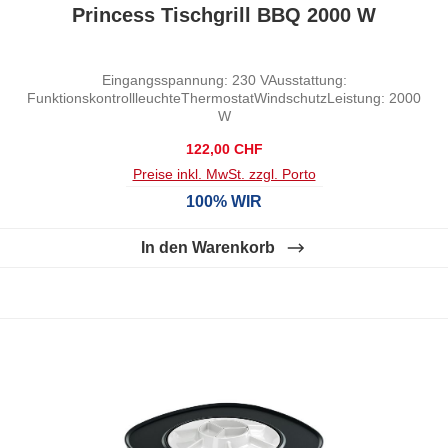
Durchschnittliche Bewertung von 0 von 5 Sternen
Princess Tischgrill BBQ 2000 W
Eingangsspannung: 230 VAusstattung:
FunktionskontrollleuchteThermostatWindschutzLeistung: 2000
W
Regulärer Preis:
122,00 CHF
Preise inkl. MwSt. zzgl. Porto
100% WIR
In den Warenkorb