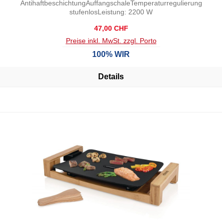
AntihaftbeschichtungAuffangschaleTemperaturregulierung
stufenlosLeistung: 2200 W
Regulärer Preis:
47,00 CHF
Preise inkl. MwSt. zzgl. Porto
100% WIR
Details