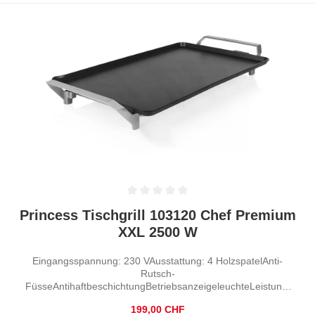
Durchschnittliche Bewertung von 0 von 5 Sternen
Princess Tischgrill 103120 Chef Premium
XXL 2500 W
Eingangsspannung: 230 VAusstattung: 4 HolzspatelAnti-
Rutsch-
FüsseAntihaftbeschichtungBetriebsanzeigeleuchteLeistung:
2500 W
Regulärer Preis:
199,00 CHF