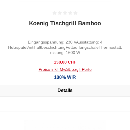
Durchschnittliche Bewertung von 0 von 5 Sternen
Koenig Tischgrill Bamboo
Eingangsspannung: 230 VAusstattung: 4
HolzspatelAntihaftbeschichtungFettauffangschaleThermostatL
eistung: 1600 W
Regulärer Preis:
138,00 CHF
Preise inkl. MwSt. zzgl. Porto
100% WIR
Details