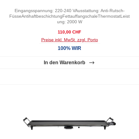
Eingangsspannung: 220-240 VAusstattung: Anti-Rutsch-
FüsseAntihaftbeschichtungFettauffangschaleThermostatLeist
ung: 2000 W
Regulärer Preis:
110,00 CHF
Preise inkl. MwSt. zzgl. Porto
100% WIR
In den Warenkorb