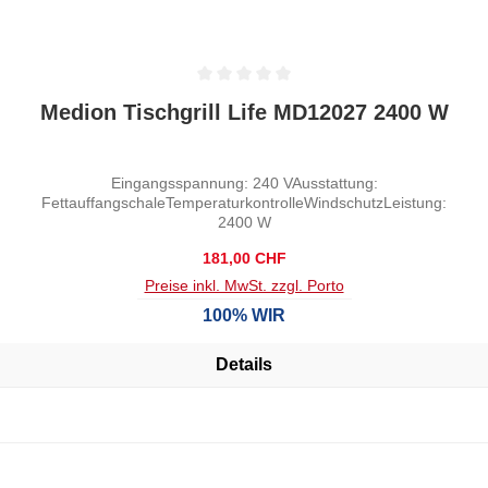
Durchschnittliche Bewertung von 0 von 5 Sternen
Medion Tischgrill Life MD12027 2400 W
Eingangsspannung: 240 VAusstattung:
FettauffangschaleTemperaturkontrolleWindschutzLeistung:
2400 W
Regulärer Preis:
181,00 CHF
Preise inkl. MwSt. zzgl. Porto
100% WIR
Details