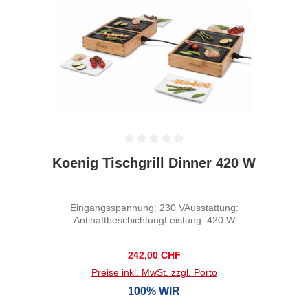
Durchschnittliche Bewertung von 0 von 5 Sternen
Koenig Tischgrill Dinner 420 W
Eingangsspannung: 230 VAusstattung:
AntihaftbeschichtungLeistung: 420 W
Regulärer Preis:
242,00 CHF
Preise inkl. MwSt. zzgl. Porto
100% WIR