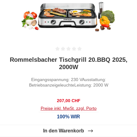
Durchschnittliche Bewertung von 0 von 5 Sternen
Rommelsbacher Tischgrill 20.BBQ 2025,
2000W
Eingangsspannung: 230 VAusstattung:
BetriebsanzeigeleuchteLeistung: 2000 W
Regulärer Preis:
207,00 CHF
Preise inkl. MwSt. zzgl. Porto
100% WIR
In den Warenkorb