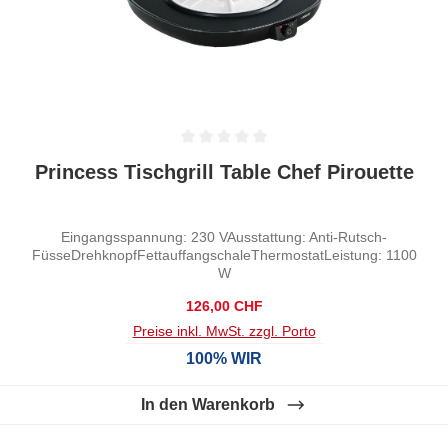
Durchschnittliche Bewertung von 0 von 5 Sternen
Princess Tischgrill Table Chef Pirouette
Eingangsspannung: 230 VAusstattung: Anti-Rutsch-
FüsseDrehknopfFettauffangschaleThermostatLeistung: 1100
W
Regulärer Preis:
126,00 CHF
Preise inkl. MwSt. zzgl. Porto
100% WIR
In den Warenkorb