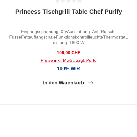
Durchschnittliche Bewertung von 0 von 5 Sternen
Princess Tischgrill Table Chef Purify
Eingangsspannung: 0 VAusstattung: Anti-Rutsch-
FüsseFettauffangschaleFunktionskontrollleuchteThermostatL
eistung: 1800 W
Regulärer Preis:
109,00 CHF
Preise inkl. MwSt. zzgl. Porto
100% WIR
In den Warenkorb