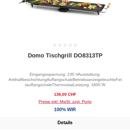
Durchschnittliche Bewertung von 0 von 5 Sternen
Domo Tischgrill DO8313TP
Eingangsspannung: 230 VAusstattung:
AntihaftbeschichtungAuffangschaleBetriebsanzeigeleuchteFet
tauffangschaleThermostatLeistung: 1800 W
Regulärer Preis:
136,00 CHF
Preise inkl. MwSt. zzgl. Porto
100% WIR
Details