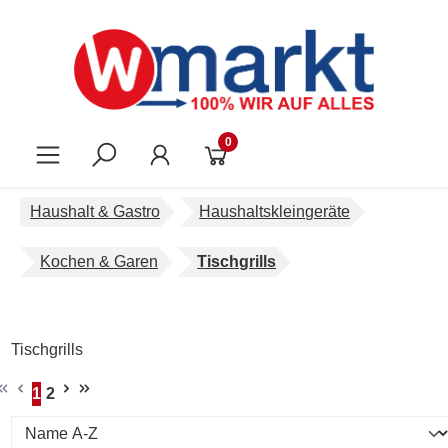
Zum Hauptinhalt springen
0
Haushalt & Gastro
Haushaltskleingeräte
Kochen & Garen
Tischgrills
Tischgrills
1
2
Seite
Seite