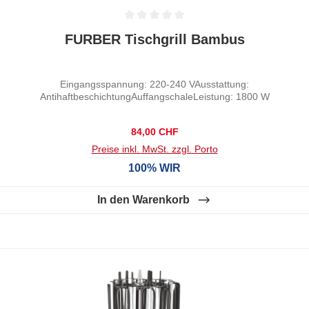
Durchschnittliche Bewertung von 0 von 5 Sternen
FURBER Tischgrill Bambus
Eingangsspannung: 220-240 VAusstattung:
AntihaftbeschichtungAuffangschaleLeistung: 1800 W
Regulärer Preis:
84,00 CHF
Preise inkl. MwSt. zzgl. Porto
100% WIR
In den Warenkorb