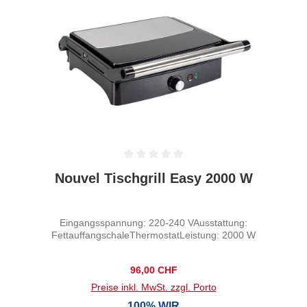
Durchschnittliche Bewertung von 0 von 5 Sternen
Nouvel Tischgrill Easy 2000 W
Eingangsspannung: 220-240 VAusstattung:
FettauffangschaleThermostatLeistung: 2000 W
Regulärer Preis:
96,00 CHF
Preise inkl. MwSt. zzgl. Porto
100% WIR