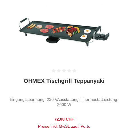
Durchschnittliche Bewertung von 0 von 5 Sternen
OHMEX Tischgrill Teppanyaki
Eingangsspannung: 230 VAusstattung: ThermostatLeistung:
2000 W
Regulärer Preis:
72,00 CHF
Preise inkl. MwSt. zzgl. Porto