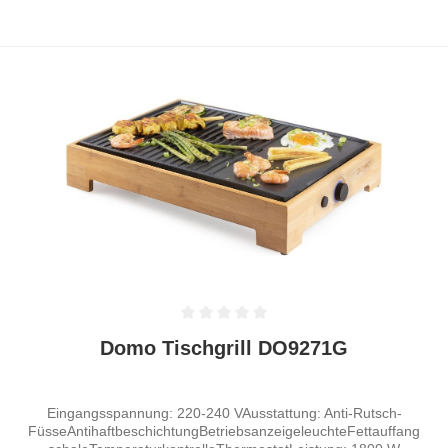
Durchschnittliche Bewertung von 0 von 5 Sternen
Domo Tischgrill DO9271G
Eingangsspannung: 220-240 VAusstattung: Anti-Rutsch-
FüsseAntihaftbeschichtungBetriebsanzeigeleuchteFettauffang