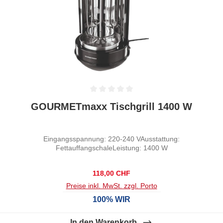
Durchschnittliche Bewertung von 0 von 5 Sternen
GOURMETmaxx Tischgrill 1400 W
Eingangsspannung: 220-240 VAusstattung:
FettauffangschaleLeistung: 1400 W
Regulärer Preis:
118,00 CHF
Preise inkl. MwSt. zzgl. Porto
100% WIR
In den Warenkorb