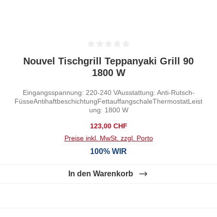
Durchschnittliche Bewertung von 0 von 5 Sternen
Nouvel Tischgrill Teppanyaki Grill 90
1800 W
Eingangsspannung: 220-240 VAusstattung: Anti-Rutsch-
FüsseAntihaftbeschichtungFettauffangschaleThermostatLeist
ung: 1800 W
Regulärer Preis:
123,00 CHF
Preise inkl. MwSt. zzgl. Porto
100% WIR
In den Warenkorb