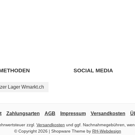
METHODEN
SOCIAL MEDIA
zer Lager Wmarkt.ch
t
Zahlungsarten
AGB
Impressum
Versandkosten
Ü
Mehrwertsteuer zzgl.
Versandkosten
und ggf. Nachnahmegebühren, wenn
© Copyright 2026 | Shopware Theme by
RH-Webdesign