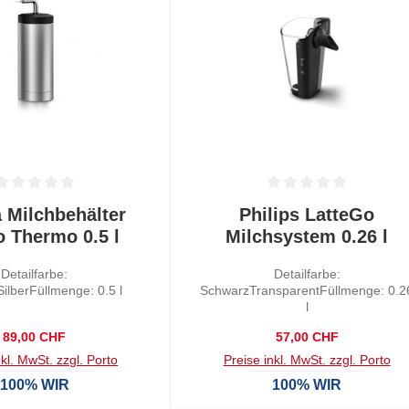
tliche Bewertung von 0 von 5 Sternen
Durchschnittliche Bewertung von
a Milchbehälter
Philips LatteGo
o Thermo 0.5 l
Milchsystem 0.26 l
Detailfarbe:
Detailfarbe:
ilberFüllmenge: 0.5 l
SchwarzTransparentFüllmenge: 0.2
l
Regulärer Preis:
Regulärer Preis:
89,00 CHF
57,00 CHF
nkl. MwSt. zzgl. Porto
Preise inkl. MwSt. zzgl. Porto
100% WIR
100% WIR