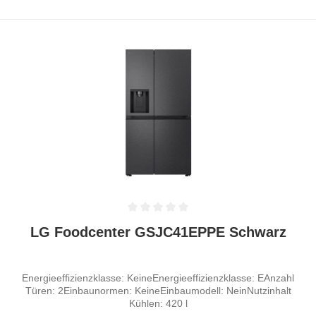
Durchschnittliche Bewertung von 0 von 5 Sternen
LG Foodcenter GSJC41EPPE Schwarz
Energieeffizienzklasse: KeineEnergieeffizienzklasse: EAnzahl
Türen: 2Einbaunormen: KeineEinbaumodell: NeinNutzinhalt
Kühlen: 420 l