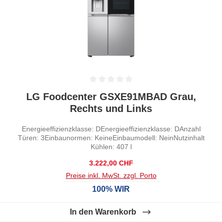
Durchschnittliche Bewertung von 0 von 5 Sternen
LG Foodcenter GSXE91MBAD Grau,
Rechts und Links
Energieeffizienzklasse: DEnergieeffizienzklasse: DAnzahl
Türen: 3Einbaunormen: KeineEinbaumodell: NeinNutzinhalt
Kühlen: 407 l
Regulärer Preis:
3.222,00 CHF
Preise inkl. MwSt. zzgl. Porto
100% WIR
In den Warenkorb