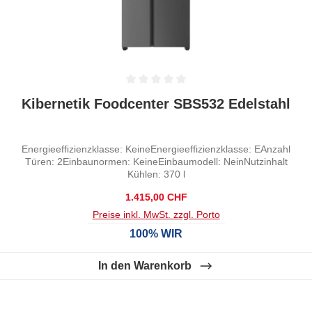
Durchschnittliche Bewertung von 0 von 5 Sternen
Kibernetik Foodcenter SBS532 Edelstahl
Energieeffizienzklasse: KeineEnergieeffizienzklasse: EAnzahl
Türen: 2Einbaunormen: KeineEinbaumodell: NeinNutzinhalt
Kühlen: 370 l
Regulärer Preis:
1.415,00 CHF
Preise inkl. MwSt. zzgl. Porto
100% WIR
In den Warenkorb