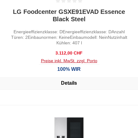
Durchschnittliche Bewertung von 0 von 5 Sternen
LG Foodcenter GSXE91EVAD Essence
Black Steel
Energieeffizienzklasse: DEnergieeffizienzklasse: DAnzahl
Türen: 2Einbaunormen: KeineEinbaumodell: NeinNutzinhalt
Kühlen: 407 l
Regulärer Preis:
3.112,00 CHF
Preise inkl. MwSt. zzgl. Porto
100% WIR
Details