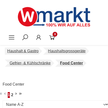
Zum Hauptinhalt springen
0
Haushalt & Gastro
Haushaltsgrossgeräte
Gefrier- & Kühlschränke
Food Center
Food Center
1
2
Seite
Seite