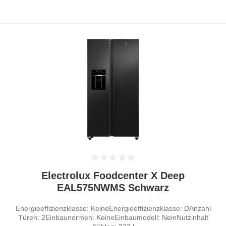
Durchschnittliche Bewertung von 0 von 5 Sternen
Electrolux Foodcenter X Deep
EAL575NWMS Schwarz
Energieeffizienzklasse: KeineEnergieeffizienzklasse: DAnzahl
Türen: 2Einbaunormen: KeineEinbaumodell: NeinNutzinhalt