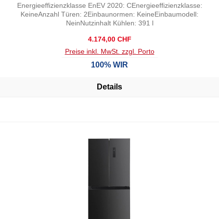
Energieeffizienzklasse EnEV 2020: CEnergieeffizienzklasse:
KeineAnzahl Türen: 2Einbaunormen: KeineEinbaumodell:
NeinNutzinhalt Kühlen: 391 l
Regulärer Preis:
4.174,00 CHF
Preise inkl. MwSt. zzgl. Porto
100% WIR
Details