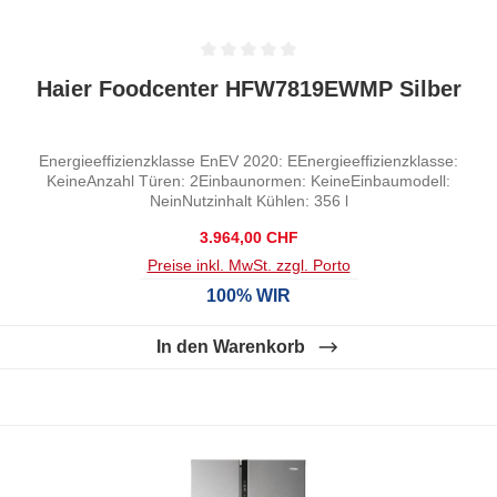
Durchschnittliche Bewertung von 0 von 5 Sternen
Haier Foodcenter HFW7819EWMP Silber
Energieeffizienzklasse EnEV 2020: EEnergieeffizienzklasse:
KeineAnzahl Türen: 2Einbaunormen: KeineEinbaumodell:
NeinNutzinhalt Kühlen: 356 l
Regulärer Preis:
3.964,00 CHF
Preise inkl. MwSt. zzgl. Porto
100% WIR
In den Warenkorb