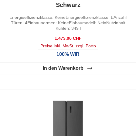
Schwarz
Energieeffizienzklasse: KeineEnergieeffizienzklasse: EAnzahl
Türen: 4Einbaunormen: KeineEinbaumodell: NeinNutzinhalt
Kühlen: 349 l
Regulärer Preis:
1.473,00 CHF
Preise inkl. MwSt. zzgl. Porto
100% WIR
In den Warenkorb