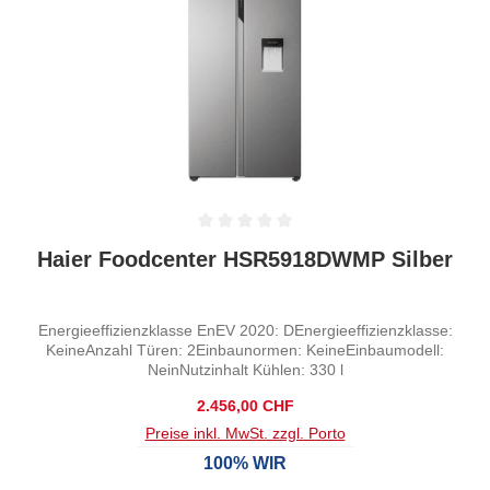
Durchschnittliche Bewertung von 0 von 5 Sternen
Haier Foodcenter HSR5918DWMP Silber
Energieeffizienzklasse EnEV 2020: DEnergieeffizienzklasse:
KeineAnzahl Türen: 2Einbaunormen: KeineEinbaumodell:
NeinNutzinhalt Kühlen: 330 l
Regulärer Preis:
2.456,00 CHF
Preise inkl. MwSt. zzgl. Porto
100% WIR