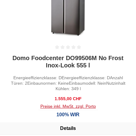
Durchschnittliche Bewertung von 0 von 5 Sternen
Domo Foodcenter DO99506M No Frost
Inox-Look 555 l
Energieeffizienzklasse: DEnergieeffizienzklasse: DAnzahl
Türen: 2Einbaunormen: KeineEinbaumodell: NeinNutzinhalt
Kühlen: 349 l
Regulärer Preis:
1.555,00 CHF
Preise inkl. MwSt. zzgl. Porto
100% WIR
Details