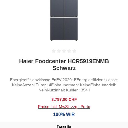
Durchschnittliche Bewertung von 0 von 5 Sternen
Haier Foodcenter HCR5919ENMB
Schwarz
Energieeffizienzklasse EnEV 2020: EEnergieeffizienzklasse:
KeineAnzahl Türen: 4Einbaunormen: KeineEinbaumodell:
NeinNutzinhalt Kühlen: 354 l
Regulärer Preis:
3.797,00 CHF
Preise inkl. MwSt. zzgl. Porto
100% WIR
Details