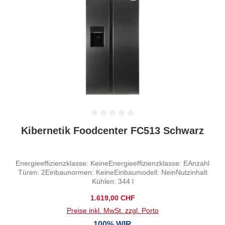
Durchschnittliche Bewertung von 0 von 5 Sternen
Kibernetik Foodcenter FC513 Schwarz
Energieeffizienzklasse: KeineEnergieeffizienzklasse: EAnzahl
Türen: 2Einbaunormen: KeineEinbaumodell: NeinNutzinhalt
Kühlen: 344 l
Regulärer Preis:
1.619,00 CHF
Preise inkl. MwSt. zzgl. Porto
100% WIR