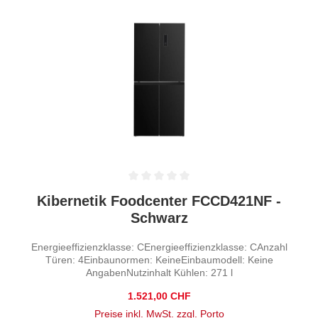
Durchschnittliche Bewertung von 0 von 5 Sternen
Kibernetik Foodcenter FCCD421NF -
Schwarz
Energieeffizienzklasse: CEnergieeffizienzklasse: CAnzahl
Türen: 4Einbaunormen: KeineEinbaumodell: Keine
AngabenNutzinhalt Kühlen: 271 l
Regulärer Preis:
1.521,00 CHF
Preise inkl. MwSt. zzgl. Porto