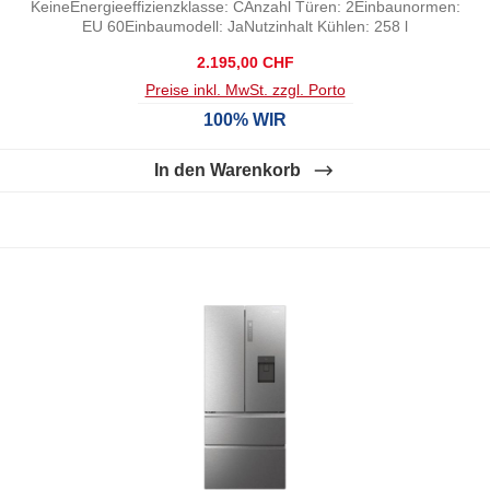
KeineEnergieeffizienzklasse: CAnzahl Türen: 2Einbaunormen:
EU 60Einbaumodell: JaNutzinhalt Kühlen: 258 l
Regulärer Preis:
2.195,00 CHF
Preise inkl. MwSt. zzgl. Porto
100% WIR
In den Warenkorb