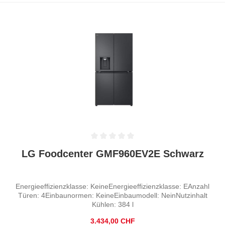
Durchschnittliche Bewertung von 0 von 5 Sternen
LG Foodcenter GMF960EV2E Schwarz
Energieeffizienzklasse: KeineEnergieeffizienzklasse: EAnzahl
Türen: 4Einbaunormen: KeineEinbaumodell: NeinNutzinhalt
Kühlen: 384 l
Regulärer Preis:
3.434,00 CHF