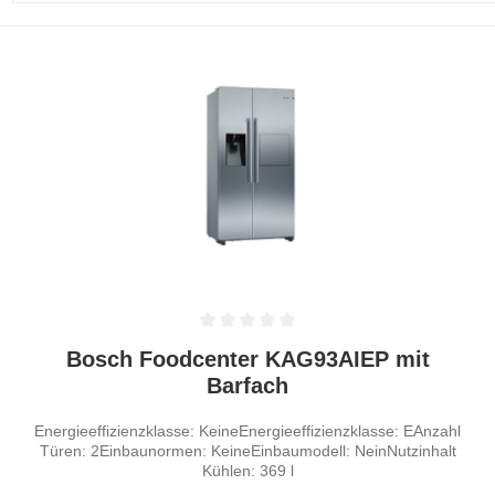
Durchschnittliche Bewertung von 0 von 5 Sternen
Bosch Foodcenter KAG93AIEP mit
Barfach
Energieeffizienzklasse: KeineEnergieeffizienzklasse: EAnzahl
Türen: 2Einbaunormen: KeineEinbaumodell: NeinNutzinhalt
Kühlen: 369 l