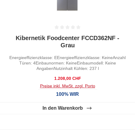
Durchschnittliche Bewertung von 0 von 5 Sternen
Kibernetik Foodcenter FCCD362NF -
Grau
Energieeffizienzklasse: EEnergieeffizienzklasse: KeineAnzahl
Türen: 4Einbaunormen: KeineEinbaumodell: Keine
AngabenNutzinhalt Kühlen: 237 l
Regulärer Preis:
1.208,00 CHF
Preise inkl. MwSt. zzgl. Porto
100% WIR
In den Warenkorb