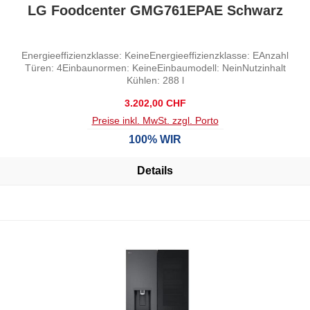
Durchschnittliche Bewertung von 0 von 5 Sternen
LG Foodcenter GMG761EPAE Schwarz
Energieeffizienzklasse: KeineEnergieeffizienzklasse: EAnzahl
Türen: 4Einbaunormen: KeineEinbaumodell: NeinNutzinhalt
Kühlen: 288 l
Regulärer Preis:
3.202,00 CHF
Preise inkl. MwSt. zzgl. Porto
100% WIR
Details