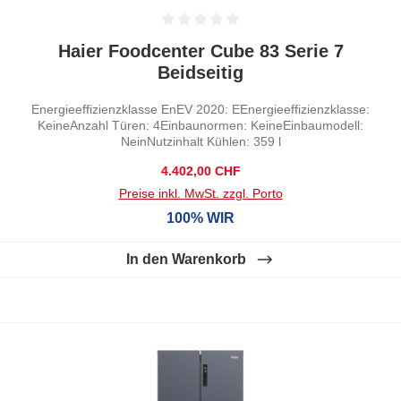
Durchschnittliche Bewertung von 0 von 5 Sternen
Haier Foodcenter Cube 83 Serie 7
Beidseitig
Energieeffizienzklasse EnEV 2020: EEnergieeffizienzklasse:
KeineAnzahl Türen: 4Einbaunormen: KeineEinbaumodell:
NeinNutzinhalt Kühlen: 359 l
Regulärer Preis:
4.402,00 CHF
Preise inkl. MwSt. zzgl. Porto
100% WIR
In den Warenkorb