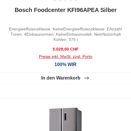
Durchschnittliche Bewertung von 0 von 5 Sternen
Bosch Foodcenter KFI96APEA Silber
Energieeffizienzklasse: KeineEnergieeffizienzklasse: EAnzahl
Türen: 4Einbaunormen: KeineEinbaumodell: NeinNutzinhalt
Kühlen: 375 l
Regulärer Preis:
5.028,00 CHF
Preise inkl. MwSt. zzgl. Porto
100% WIR
In den Warenkorb