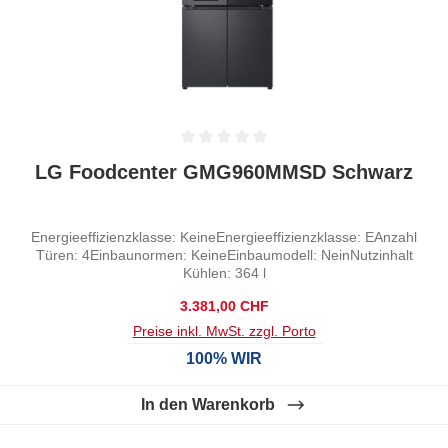
Durchschnittliche Bewertung von 0 von 5 Sternen
LG Foodcenter GMG960MMSD Schwarz
Energieeffizienzklasse: KeineEnergieeffizienzklasse: EAnzahl
Türen: 4Einbaunormen: KeineEinbaumodell: NeinNutzinhalt
Kühlen: 364 l
Regulärer Preis:
3.381,00 CHF
Preise inkl. MwSt. zzgl. Porto
100% WIR
In den Warenkorb