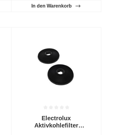
In den Warenkorb
 0 von 5 Sternen
Durchschnittliche Bewertung von 0 von 5 Sternen
Electrolux
Aktivkohlefilter
OdourClean Plus