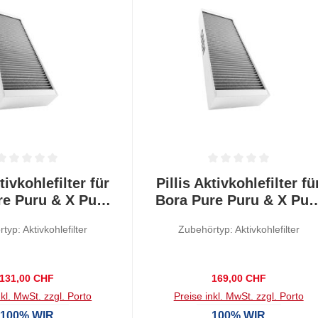
tliche Bewertung von 0 von 5 Sternen
Durchschnittliche Bewertung von
tivkohlefilter für
Pillis Aktivkohlefilter fü
re Puru & X Pure
Bora Pure Puru & X Pur
xu, 3 Stück
Puxu, 4 Stück
typ: Aktivkohlefilter
Zubehörtyp: Aktivkohlefilter
Regulärer Preis:
Regulärer Preis:
131,00 CHF
169,00 CHF
nkl. MwSt. zzgl. Porto
Preise inkl. MwSt. zzgl. Porto
100% WIR
100% WIR