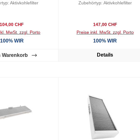
typ: Aktivkohlefilter
Zubehörtyp: Aktivkohlefilter
ECFBPL02
Regulärer Preis:
Regulärer Preis:
104,00 CHF
147,00 CHF
nkl. MwSt. zzgl. Porto
Preise inkl. MwSt. zzgl. Porto
100% WIR
100% WIR
Details
n Warenkorb