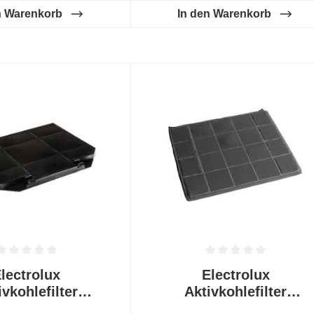
n Warenkorb
In den Warenkorb
tliche Bewertung von 0 von 5 Sternen
Durchschnittliche Bewertung von
lectrolux
Electrolux
ivkohlefilter
Aktivkohlefilter
lean MCFF72ST
OdourClean Plus