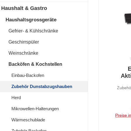
Haushalt & Gastro
Haushaltsgrossgeräte
Gefrier- & Kühlschränke
Geschirrspüler
Weinschränke
Backöfen & Kochstellen
Durchschnit
E
Akt
Einbau-Backofen
OdourC
Zubehör Dunstabzugshauben
Zubehör
Herd
Mikrowellen-Halterungen
Preise i
Wärmeschublade
Zubehör Backofen