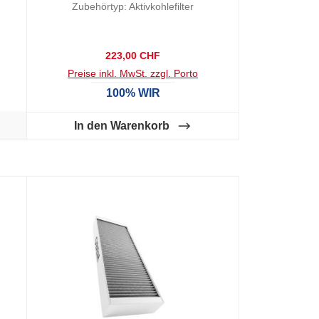
Zubehörtyp: Aktivkohlefilter
MCFB80
Regulärer Preis:
223,00 CHF
Preise inkl. MwSt. zzgl. Porto
100% WIR
In den Warenkorb