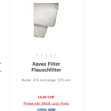
 0 von 5 Sternen
Durchschnittliche Bewertung von 0 von 5 Sternen
r
Xavax Filter
e
Flauschfilter
Breite: 470 mmLänge: 570 mm
Regulärer Preis:
13,00 CHF
Preise inkl. MwSt. zzgl. Porto
100% WIR