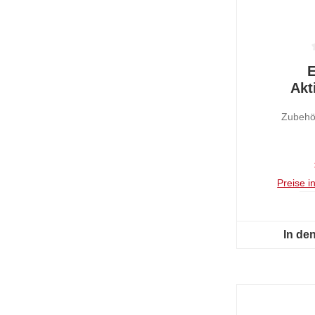
Durchschnit
E
Akt
Odo
Zubehör
Preise i
In de