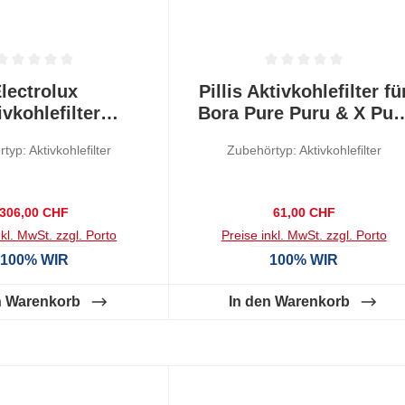
tliche Bewertung von 0 von 5 Sternen
Durchschnittliche Bewertung von
lectrolux
Pillis Aktivkohlefilter fü
ivkohlefilter
Bora Pure Puru & X Pur
urClean Pro
Puxu, 1 Stück
typ: Aktivkohlefilter
Zubehörtyp: Aktivkohlefilter
Regulärer Preis:
Regulärer Preis:
306,00 CHF
61,00 CHF
nkl. MwSt. zzgl. Porto
Preise inkl. MwSt. zzgl. Porto
100% WIR
100% WIR
n Warenkorb
In den Warenkorb