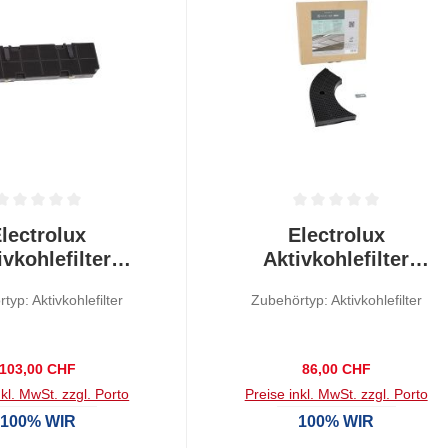
tliche Bewertung von 0 von 5 Sternen
Durchschnittliche Bewertung von
lectrolux
Electrolux
ivkohlefilter
Aktivkohlefilter
lean MCFB84ST
OdourClean MCFE15
typ: Aktivkohlefilter
Zubehörtyp: Aktivkohlefilter
Regulärer Preis:
Regulärer Preis:
103,00 CHF
86,00 CHF
nkl. MwSt. zzgl. Porto
Preise inkl. MwSt. zzgl. Porto
100% WIR
100% WIR