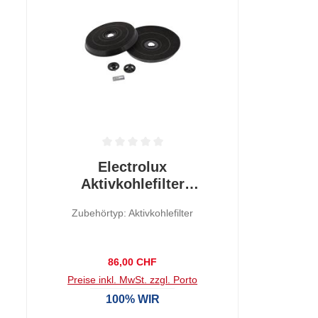
 0 von 5 Sternen
Durchschnittliche Bewertung von 0 von 5 Sternen
Electrolux
Aktivkohlefilter
OdourClean MCFE27ST
Zubehörtyp: Aktivkohlefilter
Regulärer Preis:
86,00 CHF
Preise inkl. MwSt. zzgl. Porto
100% WIR