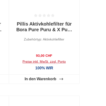
 0 von 5 Sternen
Durchschnittliche Bewertung von 0 von 5 Sternen
r
Pillis Aktivkohlefilter für
e
Bora Pure Puru & X Pure
Puxu, 2 Stück
Zubehörtyp: Aktivkohlefilter
Regulärer Preis:
93,00 CHF
Preise inkl. MwSt. zzgl. Porto
100% WIR
In den Warenkorb