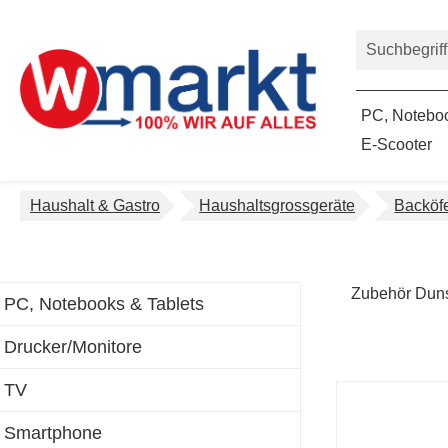
um Hauptinhalt springen
Zur Suche springen
PC, Noteboo
E-Scooter
Haushalt & Gastro
Haushaltsgrossgeräte
Backöf
Zubehör Dun
PC, Notebooks & Tablets
Drucker/Monitore
TV
Smartphone