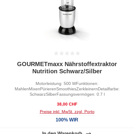
Durchschnittliche Bewertung von 0 von 5 Sternen
GOURMETmaxx Nährstoffextraktor
Nutrition Schwarz/Silber
Motorleistung: 500 WFunktionen:
MahlenMixenPürierenSmoothiesZerkleinernDetailfarbe:
SchwarzSilberFassungsvermögen: 0.7 l
Regulärer Preis:
38,00 CHF
Preise inkl. MwSt. zzgl. Porto
100% WIR
In den Warenkorb