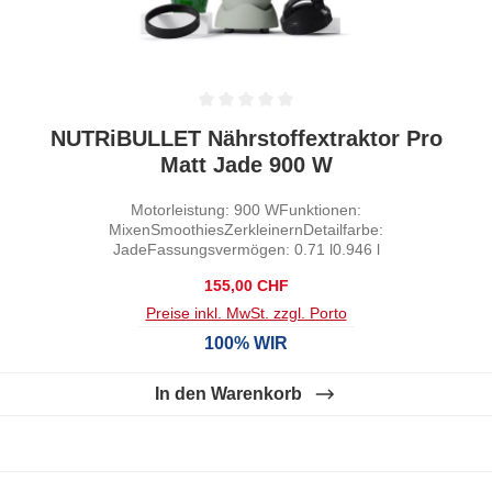
Durchschnittliche Bewertung von 0 von 5 Sternen
NUTRiBULLET Nährstoffextraktor Pro
Matt Jade 900 W
Motorleistung: 900 WFunktionen:
MixenSmoothiesZerkleinernDetailfarbe:
JadeFassungsvermögen: 0.71 l0.946 l
Regulärer Preis:
155,00 CHF
Preise inkl. MwSt. zzgl. Porto
100% WIR
In den Warenkorb