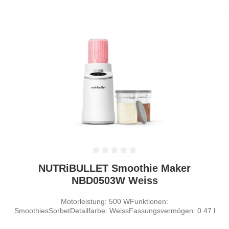
Durchschnittliche Bewertung von 0 von 5 Sternen
NUTRiBULLET Smoothie Maker
NBD0503W Weiss
Motorleistung: 500 WFunktionen:
SmoothiesSorbetDetailfarbe: WeissFassungsvermögen: 0.47 l