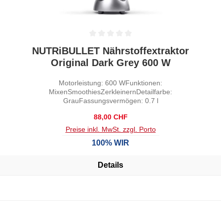
Durchschnittliche Bewertung von 0 von 5 Sternen
NUTRiBULLET Nährstoffextraktor
Original Dark Grey 600 W
Motorleistung: 600 WFunktionen:
MixenSmoothiesZerkleinernDetailfarbe:
GrauFassungsvermögen: 0.7 l
Regulärer Preis:
88,00 CHF
Preise inkl. MwSt. zzgl. Porto
100% WIR
Details