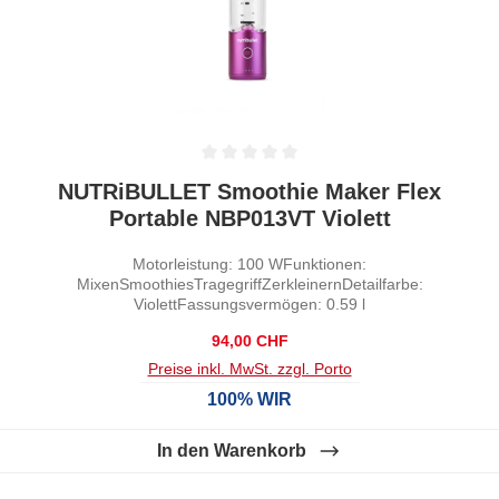
Durchschnittliche Bewertung von 0 von 5 Sternen
NUTRiBULLET Smoothie Maker Flex
Portable NBP013VT Violett
Motorleistung: 100 WFunktionen:
MixenSmoothiesTragegriffZerkleinernDetailfarbe:
ViolettFassungsvermögen: 0.59 l
Regulärer Preis:
94,00 CHF
Preise inkl. MwSt. zzgl. Porto
100% WIR
In den Warenkorb