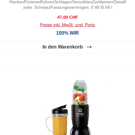
HackenPürierenRührenSchlagenSmoothiesZerkleinernDetailf
arbe: SchwarzFassungsvermögen: 0.48 l0.54 l
Regulärer Preis:
47,00 CHF
Preise inkl. MwSt. zzgl. Porto
100% WIR
In den Warenkorb