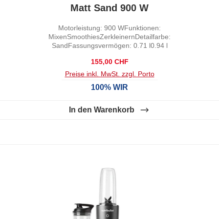
Matt Sand 900 W
Motorleistung: 900 WFunktionen:
MixenSmoothiesZerkleinernDetailfarbe:
SandFassungsvermögen: 0.71 l0.94 l
Regulärer Preis:
155,00 CHF
Preise inkl. MwSt. zzgl. Porto
100% WIR
In den Warenkorb