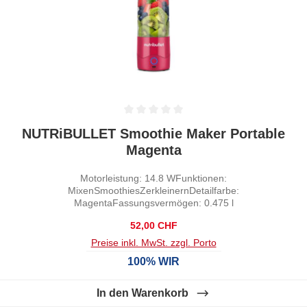
Durchschnittliche Bewertung von 0 von 5 Sternen
NUTRiBULLET Smoothie Maker Portable
Magenta
Motorleistung: 14.8 WFunktionen:
MixenSmoothiesZerkleinernDetailfarbe:
MagentaFassungsvermögen: 0.475 l
Regulärer Preis:
52,00 CHF
Preise inkl. MwSt. zzgl. Porto
100% WIR
In den Warenkorb