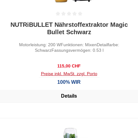
Durchschnittliche Bewertung von 0 von 5 Sternen
NUTRiBULLET Nährstoffextraktor Magic
Bullet Schwarz
Motorleistung: 200 WFunktionen: MixenDetailfarbe:
SchwarzFassungsvermögen: 0.53 l
Regulärer Preis:
115,00 CHF
Preise inkl. MwSt. zzgl. Porto
100% WIR
Details