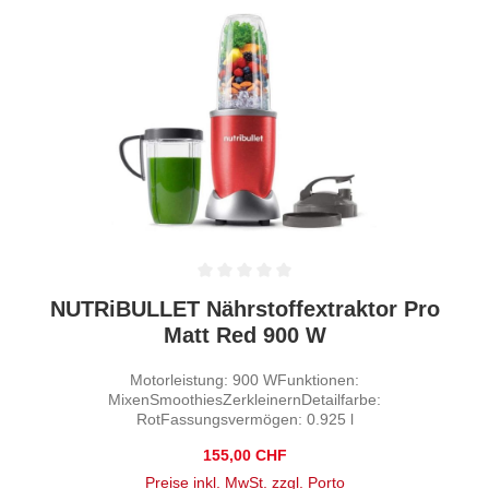
Durchschnittliche Bewertung von 0 von 5 Sternen
NUTRiBULLET Nährstoffextraktor Pro
Matt Red 900 W
Motorleistung: 900 WFunktionen:
MixenSmoothiesZerkleinernDetailfarbe:
RotFassungsvermögen: 0.925 l
Regulärer Preis:
155,00 CHF
Preise inkl. MwSt. zzgl. Porto