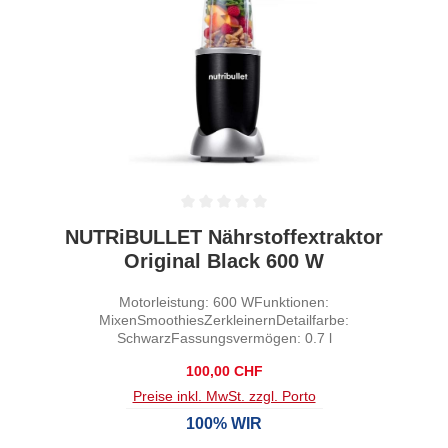
Durchschnittliche Bewertung von 0 von 5 Sternen
NUTRiBULLET Nährstoffextraktor
Original Black 600 W
Motorleistung: 600 WFunktionen:
MixenSmoothiesZerkleinernDetailfarbe:
SchwarzFassungsvermögen: 0.7 l
Regulärer Preis:
100,00 CHF
Preise inkl. MwSt. zzgl. Porto
100% WIR