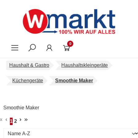
Zum Hauptinhalt springen
0
Haushalt & Gastro
Haushaltskleingeräte
Küchengeräte
Smoothie Maker
Smoothie Maker
1
2
Seite
Seite