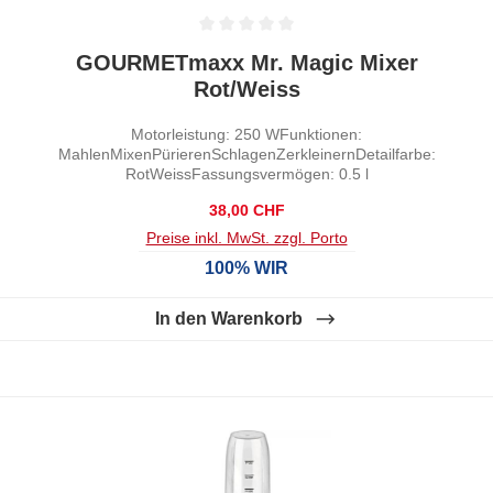
Durchschnittliche Bewertung von 0 von 5 Sternen
GOURMETmaxx Mr. Magic Mixer
Rot/Weiss
Motorleistung: 250 WFunktionen:
MahlenMixenPürierenSchlagenZerkleinernDetailfarbe:
RotWeissFassungsvermögen: 0.5 l
Regulärer Preis:
38,00 CHF
Preise inkl. MwSt. zzgl. Porto
100% WIR
In den Warenkorb