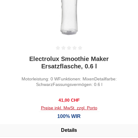
Durchschnittliche Bewertung von 0 von 5 Sternen
Electrolux Smoothie Maker
Ersatzflasche, 0.6 l
Motorleistung: 0 WFunktionen: MixenDetailfarbe:
SchwarzFassungsvermögen: 0.6 l
Regulärer Preis:
41,00 CHF
Preise inkl. MwSt. zzgl. Porto
100% WIR
Details