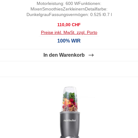
Motorleistung: 600 WFunktionen:
MixenSmoothiesZerkleinernDetailfarbe:
DunkelgrauFassungsvermögen: 0.525 l0.7 l
Regulärer Preis:
110,00 CHF
Preise inkl. MwSt. zzgl. Porto
100% WIR
In den Warenkorb