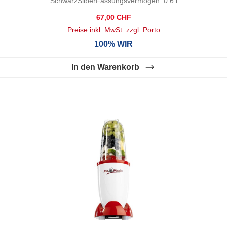
SchwarzSilberFassungsvermögen: 0.6 l
Regulärer Preis:
67,00 CHF
Preise inkl. MwSt. zzgl. Porto
100% WIR
In den Warenkorb