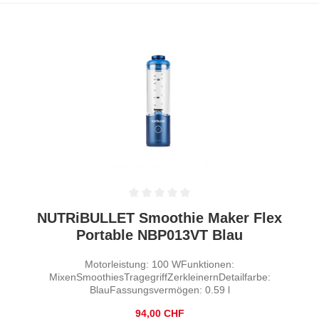
Durchschnittliche Bewertung von 0 von 5 Sternen
NUTRiBULLET Smoothie Maker Flex
Portable NBP013VT Blau
Motorleistung: 100 WFunktionen:
MixenSmoothiesTragegriffZerkleinernDetailfarbe:
BlauFassungsvermögen: 0.59 l
Regulärer Preis:
94,00 CHF