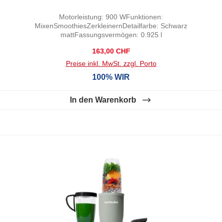
Motorleistung: 900 WFunktionen:
MixenSmoothiesZerkleinernDetailfarbe: Schwarz
mattFassungsvermögen: 0.925 l
Regulärer Preis:
163,00 CHF
Preise inkl. MwSt. zzgl. Porto
100% WIR
In den Warenkorb