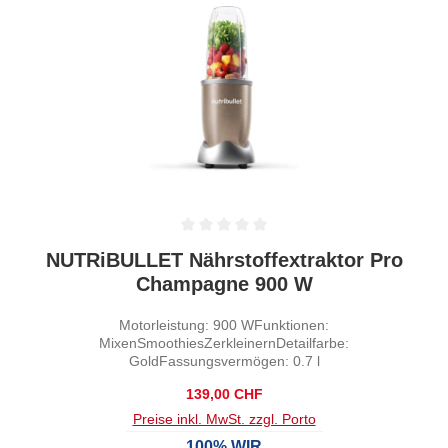
Durchschnittliche Bewertung von 0 von 5 Sternen
NUTRiBULLET Nährstoffextraktor Pro
Champagne 900 W
Motorleistung: 900 WFunktionen:
MixenSmoothiesZerkleinernDetailfarbe:
GoldFassungsvermögen: 0.7 l
Regulärer Preis:
139,00 CHF
Preise inkl. MwSt. zzgl. Porto
100% WIR