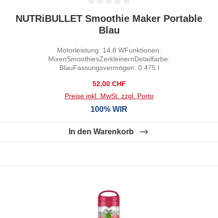
Durchschnittliche Bewertung von 0 von 5 Sternen
NUTRiBULLET Smoothie Maker Portable
Blau
Motorleistung: 14.8 WFunktionen:
MixenSmoothiesZerkleinernDetailfarbe:
BlauFassungsvermögen: 0.475 l
Regulärer Preis:
52,00 CHF
Preise inkl. MwSt. zzgl. Porto
100% WIR
In den Warenkorb