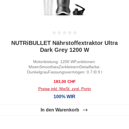
Durchschnittliche Bewertung von 0 von 5 Sternen
NUTRiBULLET Nährstoffextraktor Ultra
Dark Grey 1200 W
Motorleistung: 1200 WFunktionen:
MixenSmoothiesZerkleinernDetailfarbe:
DunkelgrauFassungsvermögen: 0.7 l0.9 l
Regulärer Preis:
183,00 CHF
Preise inkl. MwSt. zzgl. Porto
100% WIR
In den Warenkorb