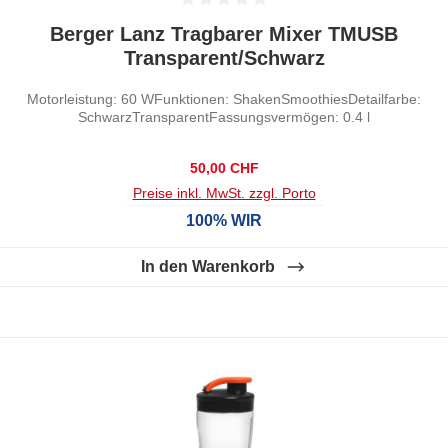
Durchschnittliche Bewertung von 0 von 5 Sternen
Berger Lanz Tragbarer Mixer TMUSB
Transparent/Schwarz
Motorleistung: 60 WFunktionen: ShakenSmoothiesDetailfarbe:
SchwarzTransparentFassungsvermögen: 0.4 l
Regulärer Preis:
50,00 CHF
Preise inkl. MwSt. zzgl. Porto
100% WIR
In den Warenkorb