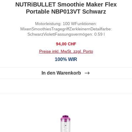
Durchschnittliche Bewertung von 0 von 5 Sternen
NUTRiBULLET Smoothie Maker Flex
Portable NBP013VT Schwarz
Motorleistung: 100 WFunktionen:
MixenSmoothiesTragegriffZerkleinernDetailfarbe:
SchwarzViolettFassungsvermögen: 0.59 l
Regulärer Preis:
94,00 CHF
Preise inkl. MwSt. zzgl. Porto
100% WIR
In den Warenkorb