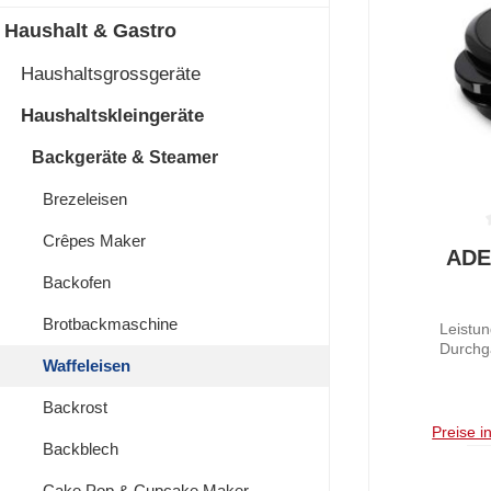
Haushalt & Gastro
Haushaltsgrossgeräte
Haushaltskleingeräte
Backgeräte & Steamer
Brezeleisen
Crêpes Maker
Durchschnit
ADE
Backofen
Brotbackmaschine
Leistu
Durchg
Waffeleisen
Backrost
Preise i
Backblech
Cake Pop & Cupcake Maker