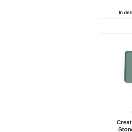
In de
Durchschnit
Creat
Ston