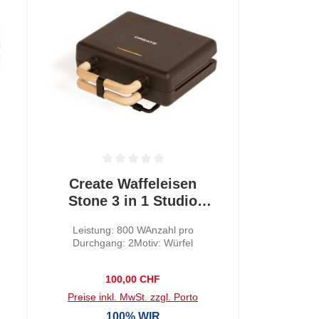
 0 von 5 Sternen
Durchschnittliche Bewertung von 0 von 5 Sternen
Create Waffeleisen
Stone 3 in 1 Studio
Schwarz
Leistung: 800 WAnzahl pro
Durchgang: 2Motiv: Würfel
Regulärer Preis:
100,00 CHF
Preise inkl. MwSt. zzgl. Porto
100% WIR