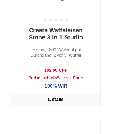
 0 von 5 Sternen
Durchschnittliche Bewertung von 0 von 5 Sternen
Create Waffeleisen
Stone 3 in 1 Studio
Pastelblau
Leistung: 800 WAnzahl pro
Durchgang: 2Motiv: Würfel
Regulärer Preis:
102,00 CHF
Preise inkl. MwSt. zzgl. Porto
100% WIR
Details