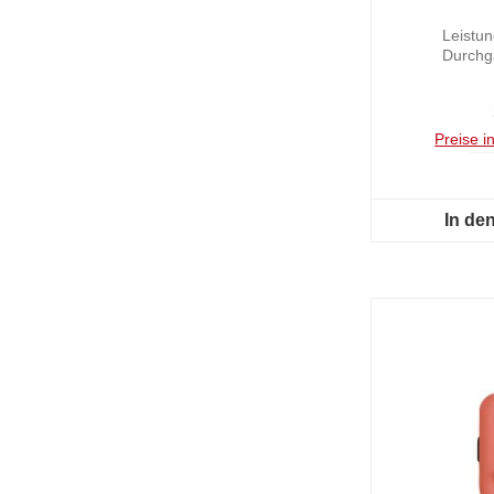
S
Leistu
Durchg
Preise i
In de