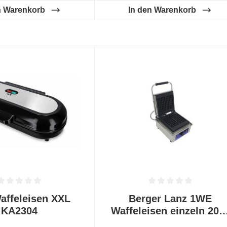
n Warenkorb
In den Warenkorb
tliche Bewertung von 0 von 5 Sternen
Durchschnittliche Bewertung von
affeleisen XXL
Berger Lanz 1WE
KA2304
Waffeleisen einzeln 200
W Grau