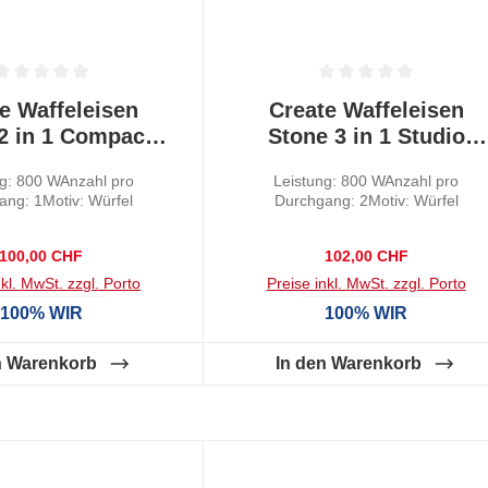
tliche Bewertung von 0 von 5 Sternen
Durchschnittliche Bewertung von
e Waffeleisen
Create Waffeleisen
2 in 1 Compact
Stone 3 in 1 Studio
albeigrün
Crème
ng: 800 WAnzahl pro
Leistung: 800 WAnzahl pro
ang: 1Motiv: Würfel
Durchgang: 2Motiv: Würfel
Regulärer Preis:
Regulärer Preis:
100,00 CHF
102,00 CHF
nkl. MwSt. zzgl. Porto
Preise inkl. MwSt. zzgl. Porto
100% WIR
100% WIR
n Warenkorb
In den Warenkorb