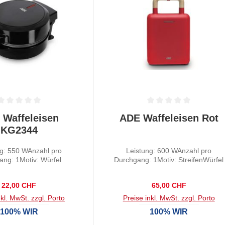
tliche Bewertung von 0 von 5 Sternen
Durchschnittliche Bewertung von
 Waffeleisen
ADE Waffeleisen Rot
KG2344
ng: 550 WAnzahl pro
Leistung: 600 WAnzahl pro
ang: 1Motiv: Würfel
Durchgang: 1Motiv: StreifenWürfel
Regulärer Preis:
Regulärer Preis:
22,00 CHF
65,00 CHF
nkl. MwSt. zzgl. Porto
Preise inkl. MwSt. zzgl. Porto
100% WIR
100% WIR