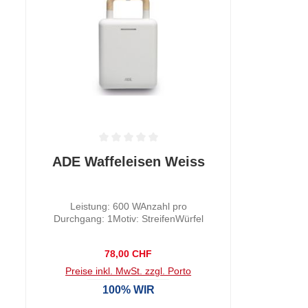
 0 von 5 Sternen
Durchschnittliche Bewertung von 0 von 5 Sternen
ADE Waffeleisen Weiss
Leistung: 600 WAnzahl pro
Durchgang: 1Motiv: StreifenWürfel
Regulärer Preis:
78,00 CHF
Preise inkl. MwSt. zzgl. Porto
100% WIR