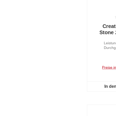
Durchschnit
Creat
Stone 
S
Leistu
Durchg
Preise i
In de