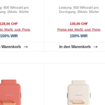
albeigrün
ng: 800 WAnzahl pro
Leistung: 800 WAnzahl pro
ang: 2Motiv: Würfel
Durchgang: 2Motiv: Würfel
Regulärer Preis:
Regulärer Preis:
128,00 CHF
130,00 CHF
nkl. MwSt. zzgl. Porto
Preise inkl. MwSt. zzgl. Porto
100% WIR
100% WIR
n Warenkorb
In den Warenkorb