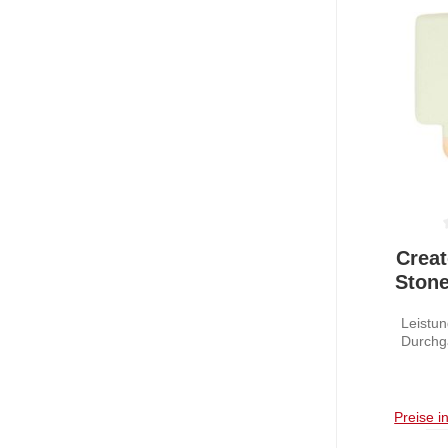
Durchschnit
Creat
Stone
P
Leistu
Durchg
Preise i