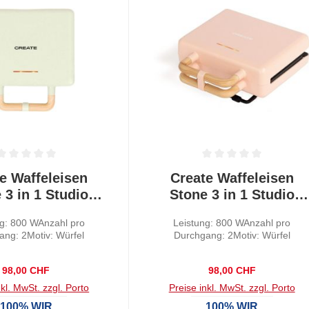
tliche Bewertung von 0 von 5 Sternen
Durchschnittliche Bewertung von
e Waffeleisen
Create Waffeleisen
 3 in 1 Studio
Stone 3 in 1 Studio
astelgrün
Pastelrosa
ng: 800 WAnzahl pro
Leistung: 800 WAnzahl pro
ang: 2Motiv: Würfel
Durchgang: 2Motiv: Würfel
Regulärer Preis:
Regulärer Preis:
98,00 CHF
98,00 CHF
nkl. MwSt. zzgl. Porto
Preise inkl. MwSt. zzgl. Porto
100% WIR
100% WIR