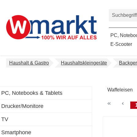
um Hauptinhalt springen
Zur Suche springen
PC, Noteboo
E-Scooter
Haushalt & Gastro
Haushaltskleingeräte
Backger
Waffeleisen
PC, Notebooks & Tablets
Drucker/Monitore
TV
Smartphone