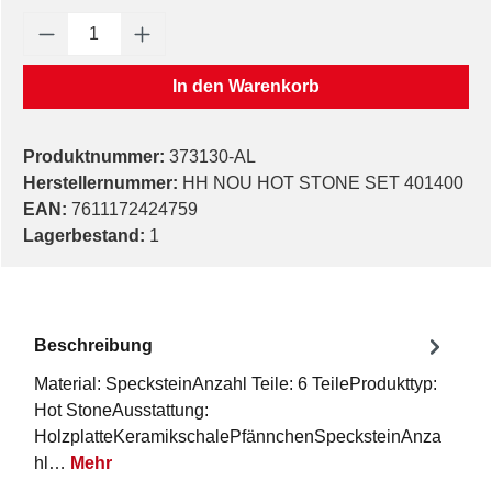
Produkt Anzahl: Gib den gewünschten Wert e
In den Warenkorb
Produktnummer:
373130-AL
Herstellernummer:
HH NOU HOT STONE SET 401400
EAN:
7611172424759
Lagerbestand:
1
Beschreibung
Material: SpecksteinAnzahl Teile: 6 TeileProdukttyp:
Hot StoneAusstattung:
HolzplatteKeramikschalePfännchenSpecksteinAnza
hl…
Mehr