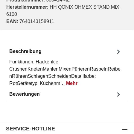
Herstellernummer:
HH QONIX OHMEX STAND MIX.
6100
EAN:
7640143158911
Beschreibung
Funktionen: HackenIce
CrushenKnetenMahlenMixenPürierenRaspelnReibe
nRührenSchlagenSchneidenDetailfarbe:
RotGerätetyp: Küchenm…
Mehr
Bewertungen
SERVICE-HOTLINE