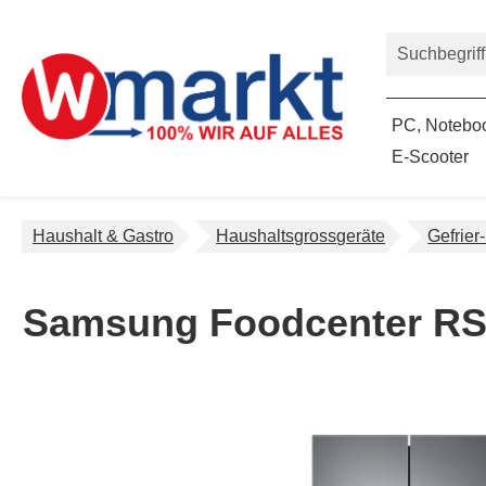
um Hauptinhalt springen
Zur Suche springen
PC, Noteboo
E-Scooter
Haushalt & Gastro
Haushaltsgrossgeräte
Gefrier
Samsung Foodcenter RS
Bildergalerie überspringen