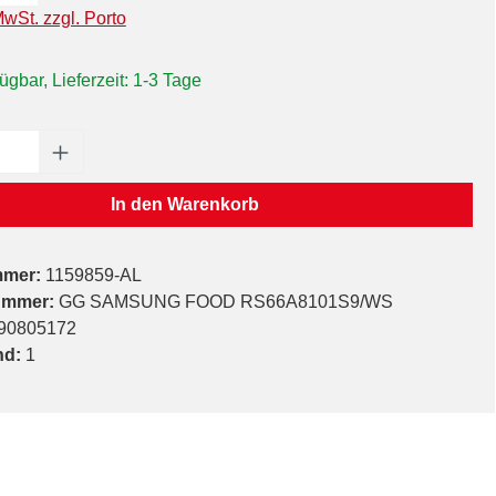
MwSt. zzgl. Porto
ügbar, Lieferzeit: 1-3 Tage
Anzahl: Gib den gewünschten Wert ein oder
In den Warenkorb
mmer:
1159859-AL
ummer:
GG SAMSUNG FOOD RS66A8101S9/WS
90805172
nd:
1